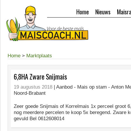
Home
Nieuws
Maisr
Home
>
Marktplaats
6,8HA Zware Snijmais
19 augustus 2018
| Aanbod -
Mais op stam - Anton Me
Noord-Brabant
Zeer goede Snijmais of Korrelmais 1x perceel groot 
nog meerdere percelen te koop 5x beregend. Zware ko
gevuld Bel 0612608014