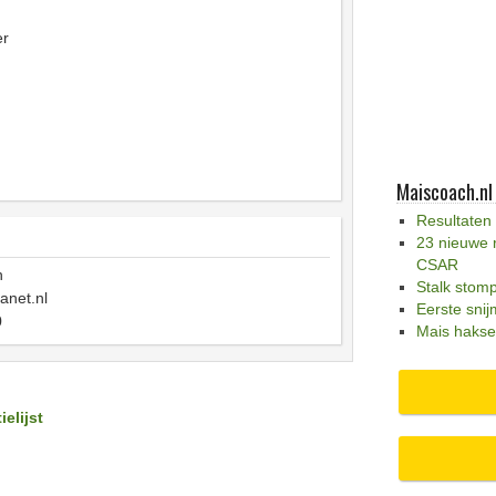
er
Maiscoach.nl
Resultaten
23 nieuwe 
CSAR
n
Stalk stom
net.nl
Eerste snij
0
Mais hakse
ielijst