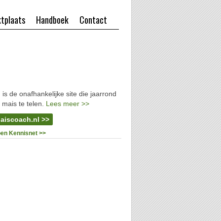
tplaats
Handboek
Contact
l
is de onafhankelijke site die jaarrond
 mais te telen.
Lees meer >>
aiscoach.nl >>
oen Kennisnet >>