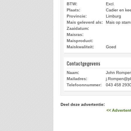
BTW:
Excl.
Plaats:
Cadier en ke
Provincie:
Limburg
Mais geleverd als:
Mais op stam
Zaaidatum:
Maisras:
Maisproduct:
Maiskwaliteit:
Goed
Contactgegevens
Naam:
John Rompe
Mailadres:
j.Rompen@pla
Telefoonnummer:
043 458 293
Deel deze advertentie:
<< Advertent