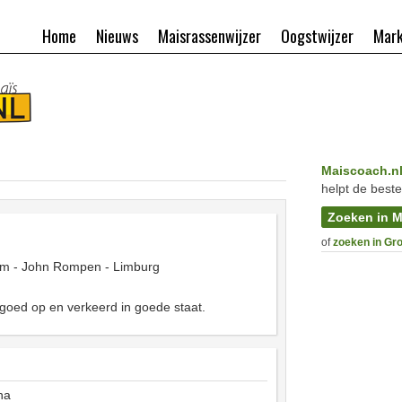
Home
Nieuws
Maisrassenwijzer
Oogstwijzer
Mark
Maiscoach.n
helpt de beste
Zoeken in M
of
zoeken in Gr
am - John Rompen - Limburg
 goed op en verkeerd in goede staat.
ha