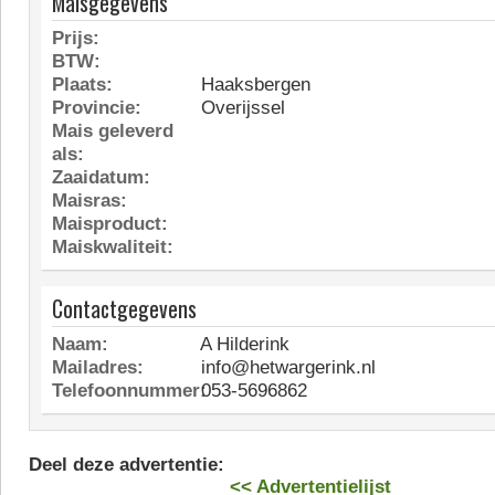
Maisgegevens
Prijs:
BTW:
Plaats:
Haaksbergen
Provincie:
Overijssel
Mais geleverd
als:
Zaaidatum:
Maisras:
Maisproduct:
Maiskwaliteit:
Contactgegevens
Naam:
A Hilderink
Mailadres:
info@hetwargerink.nl
Telefoonnummer:
053-5696862
Deel deze advertentie:
<< Advertentielijst