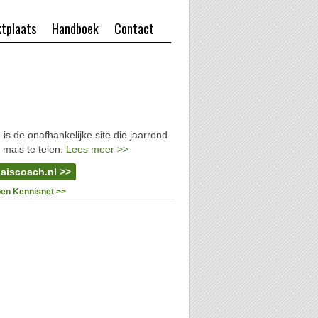
tplaats
Handboek
Contact
l
is de onafhankelijke site die jaarrond
 mais te telen.
Lees meer >>
aiscoach.nl >>
oen Kennisnet >>