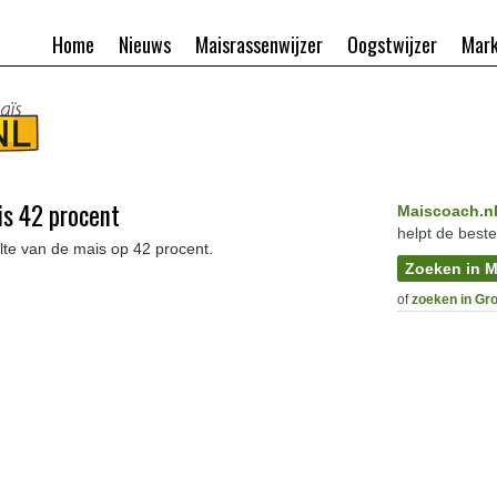
Home
Nieuws
Maisrassenwijzer
Oogstwijzer
Mark
is 42 procent
Maiscoach.n
helpt de beste
lte van de mais op 42 procent.
Zoeken in M
of
zoeken in Gr