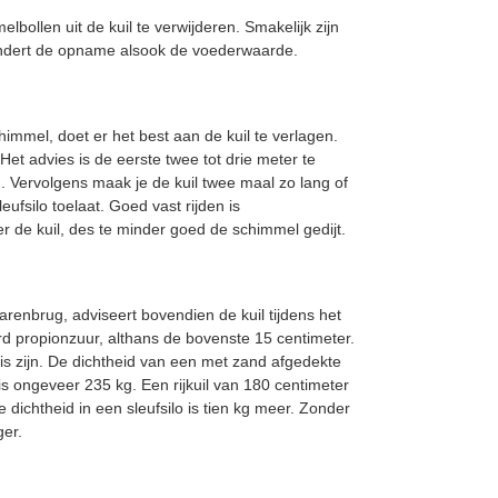
lbollen uit de kuil te verwijderen. Smakelijk zijn
indert de opname alsook de voederwaarde.
chimmel, doet er het best aan de kuil te verlagen.
et advies is de eerste twee tot drie meter te
n. Vervolgens maak je de kuil twee maal zo lang of
sleufsilo toelaat. Goed vast rijden is
r de kuil, des te minder goed de schimmel gedijt.
arenbrug, adviseert bovendien de kuil tijdens het
d propionzuur, althans de bovenste 15 centimeter.
ais zijn. De dichtheid van een met zand afgedekte
, is ongeveer 235 kg. Een rijkuil van 180 centimeter
 dichtheid in een sleufsilo is tien kg meer. Zonder
ger.