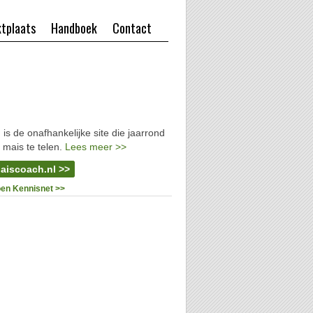
tplaats
Handboek
Contact
l
is de onafhankelijke site die jaarrond
 mais te telen.
Lees meer >>
aiscoach.nl >>
oen Kennisnet >>