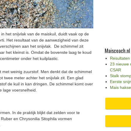
 het snijvlak van de maiskuil, duidt vaak op de
rti. Het resultaat van de aanwezigheid van deze
verschijnen aan het snijvlak. De schimmel zit
Maiscoach.nl
aar het kleinst is. Omdat de bovenste laag te koud
Resultaten
 centimeter onder het kuilplastic.
23 nieuwe 
CSAR
t met weinig zuurstof. Men denkt dat de schimmel
Stalk stom
ot twee meter achter het snijvlak zit. Een glad
Eerste snij
rstof de kuil in kan dringen. De schimmel komt over
Mais hakse
e lage voersnelheid.
rmen. In de praktijk blijkt dat zelden voor te
uber en Chrysonilia Sitophila vormen
.