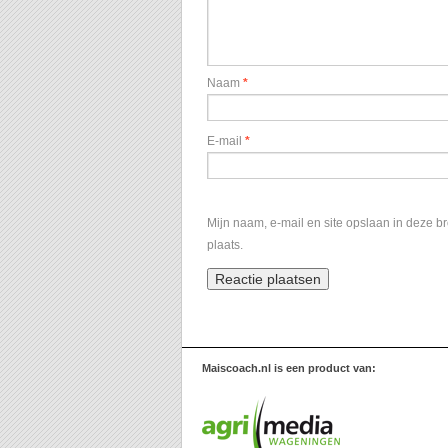
Naam
*
E-mail
*
Mijn naam, e-mail en site opslaan in deze b
plaats.
Maiscoach.nl is een product van: