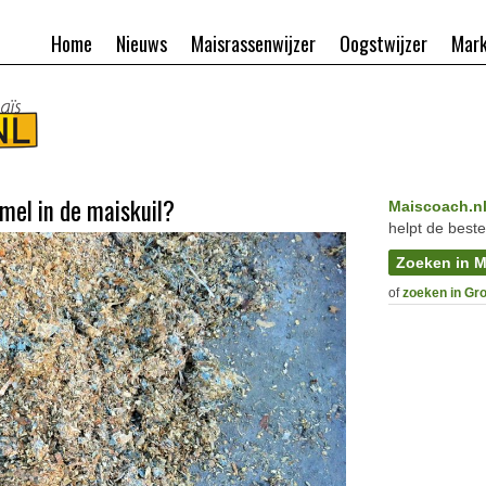
Home
Nieuws
Maisrassenwijzer
Oogstwijzer
Mark
mel in de maiskuil?
Maiscoach.n
helpt de beste
Zoeken in M
of
zoeken in Gr