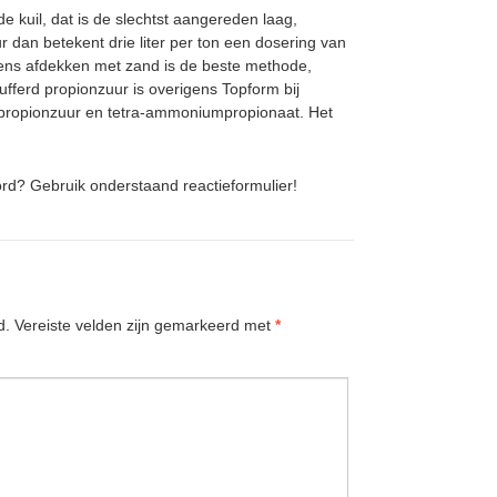
e kuil, dat is de slechtst aangereden laag,
dan betekent drie liter per ton een dosering van
lgens afdekken met zand is de beste methode,
ferd propionzuur is overigens Topform bij
 propionzuur en tetra-ammoniumpropionaat. Het
ord? Gebruik onderstaand reactieformulier!
d.
Vereiste velden zijn gemarkeerd met
*