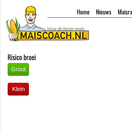
Home
Nieuws
Maisr
Risico broei
Groot
Klein