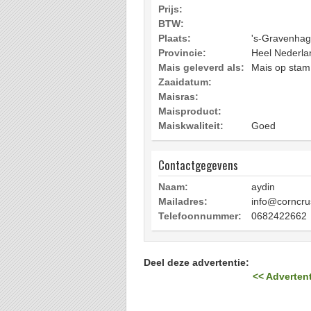
Prijs:
BTW:
Plaats:
's-Gravenha
Provincie:
Heel Nederla
Mais geleverd als:
Mais op stam
Zaaidatum:
Maisras:
Maisproduct:
Maiskwaliteit:
Goed
Contactgegevens
Naam:
aydin
Mailadres:
info@corncru
Telefoonnummer:
0682422662
Deel deze advertentie:
<< Advertent