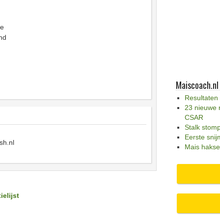
ge
nd
Maiscoach.nl
Resultaten
23 nieuwe 
CSAR
Stalk stom
Eerste snij
sh.nl
Mais hakse
ielijst