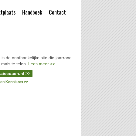
tplaats
Handboek
Contact
l
is de onafhankelijke site die jaarrond
 mais te telen.
Lees meer >>
aiscoach.nl >>
oen Kennisnet >>