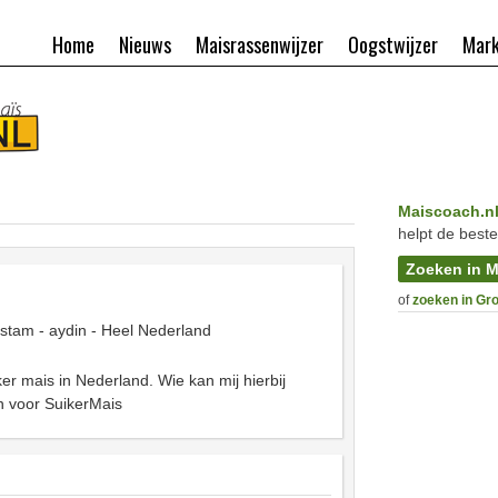
Home
Nieuws
Maisrassenwijzer
Oogstwijzer
Mark
Maiscoach.n
helpt de beste
Zoeken in M
of
zoeken in Gr
stam - aydin - Heel Nederland
r mais in Nederland. Wie kan mij hierbij
 voor SuikerMais