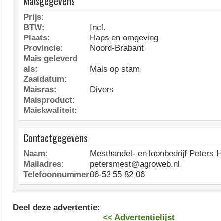
Maisgegevens
Prijs:
BTW:
Incl.
Plaats:
Haps en omgeving
Provincie:
Noord-Brabant
Mais geleverd
als:
Mais op stam
Zaaidatum:
Maisras:
Divers
Maisproduct:
Maiskwaliteit:
Contactgegevens
Naam:
Mesthandel- en loonbedrijf Peters 
Mailadres:
petersmest@agroweb.nl
Telefoonnummer:
06-53 55 82 06
Deel deze advertentie:
<< Advertentielijst