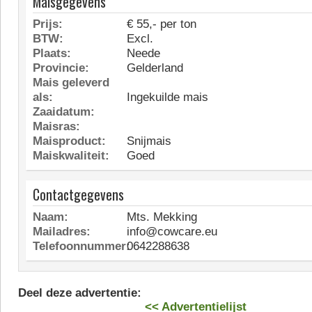
Maisgegevens
Prijs:
€ 55,- per ton
BTW:
Excl.
Plaats:
Neede
Provincie:
Gelderland
Mais geleverd
als:
Ingekuilde mais
Zaaidatum:
Maisras:
Maisproduct:
Snijmais
Maiskwaliteit:
Goed
Contactgegevens
Naam:
Mts. Mekking
Mailadres:
info@cowcare.eu
Telefoonnummer:
0642288638
Deel deze advertentie:
<< Advertentielijst