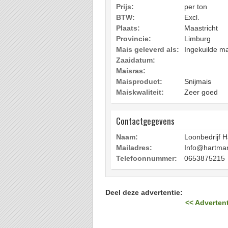
Prijs:
per ton
BTW:
Excl.
Plaats:
Maastricht
Provincie:
Limburg
Mais geleverd als:
Ingekuilde ma
Zaaidatum:
Maisras:
Maisproduct:
Snijmais
Maiskwaliteit:
Zeer goed
Contactgegevens
Naam:
Loonbedrijf 
Mailadres:
Info@hartman
Telefoonnummer:
0653875215
Deel deze advertentie:
<< Advertent