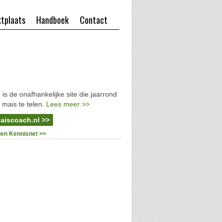
tplaats
Handboek
Contact
l
is de onafhankelijke site die jaarrond
 mais te telen.
Lees meer >>
aiscoach.nl >>
oen Kennisnet >>