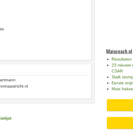
is
Maiscoach.nl
Resultaten
23 nieuwe 
CSAR
Stalk stom
Hartmann
Eerste snij
nmaastricht.nl
Mais hakse
ielijst