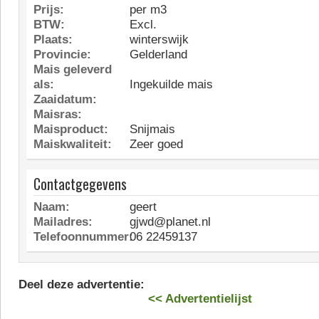
Prijs:
per m3
BTW:
Excl.
Plaats:
winterswijk
Provincie:
Gelderland
Mais geleverd
als:
Ingekuilde mais
Zaaidatum:
Maisras:
Maisproduct:
Snijmais
Maiskwaliteit:
Zeer goed
Contactgegevens
Naam:
geert
Mailadres:
gjwd@planet.nl
Telefoonnummer:
06 22459137
Deel deze advertentie:
<< Advertentielijst