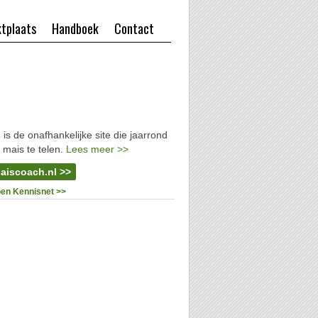
tplaats
Handboek
Contact
l
is de onafhankelijke site die jaarrond
 mais te telen.
Lees meer >>
aiscoach.nl >>
oen Kennisnet >>