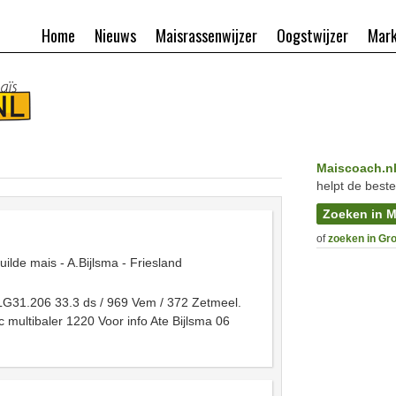
Home
Nieuws
Maisrassenwijzer
Oogstwijzer
Mark
Maiscoach.n
helpt de beste
Zoeken in M
of
zoeken in Gr
uilde mais - A.Bijlsma - Friesland
 LG31.206 33.3 ds / 969 Vem / 372 Zetmeel.
c multibaler 1220 Voor info Ate Bijlsma 06