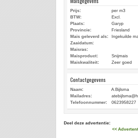
Maisgegevens
Prijs:
per m3
BTW:
Excl.
Plaats:
Garyp
Provincie:
Friesland
Mais geleverd als:
Ingekuilde ma
Zaaidatum:
Maisras:
Maisproduct:
Snijmais
Maiskwaliteit:
Zeer goed
Contactgegevens
Naam:
A.Bijlsma
Mailadres:
atebijlsma@h
Telefoonnummer:
0623958227
Deel deze advertentie:
<< Advertent