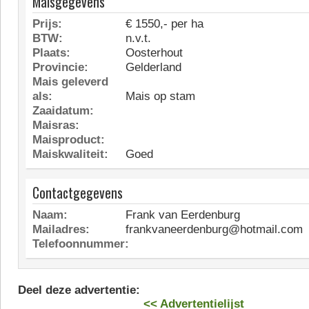
Maisgegevens
Prijs:
€ 1550,- per ha
BTW:
n.v.t.
Plaats:
Oosterhout
Provincie:
Gelderland
Mais geleverd
als:
Mais op stam
Zaaidatum:
Maisras:
Maisproduct:
Maiskwaliteit:
Goed
Contactgegevens
Naam:
Frank van Eerdenburg
Mailadres:
frankvaneerdenburg@hotmail.com
Telefoonnummer:
Deel deze advertentie:
<< Advertentielijst