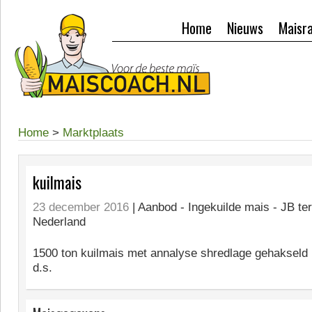
Home
Nieuws
Maisr
Home
>
Marktplaats
kuilmais
23 december 2016
| Aanbod -
Ingekuilde mais - JB te
Nederland
1500 ton kuilmais met annalyse shredlage gehaksel
d.s.