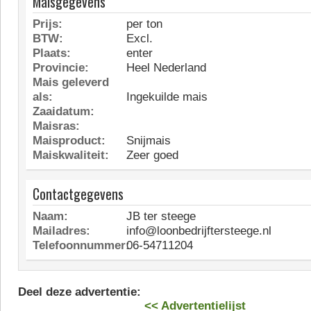
Maisgegevens
Prijs:
per ton
BTW:
Excl.
Plaats:
enter
Provincie:
Heel Nederland
Mais geleverd
als:
Ingekuilde mais
Zaaidatum:
Maisras:
Maisproduct:
Snijmais
Maiskwaliteit:
Zeer goed
Contactgegevens
Naam:
JB ter steege
Mailadres:
info@loonbedrijftersteege.nl
Telefoonnummer:
06-54711204
Deel deze advertentie:
<< Advertentielijst