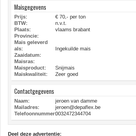
Maisgegevens
Prijs:
€ 70,- per ton
BTW:
n.v.t.
Plaats:
vlaams brabant
Provincie:
Mais geleverd
als:
Ingekuilde mais
Zaaidatum:
Maisras:
Maisproduct:
Snijmais
Maiskwaliteit:
Zeer goed
Contactgegevens
Naam:
jeroen van damme
Mailadres:
jeroen@depaflex.be
Telefoonnummer:
0032472344704
Deel deze advertentie: