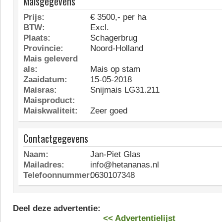
Maisgegevens
Prijs:
€ 3500,- per ha
BTW:
Excl.
Plaats:
Schagerbrug
Provincie:
Noord-Holland
Mais geleverd
als:
Mais op stam
Zaaidatum:
15-05-2018
Maisras:
Snijmais LG31.211
Maisproduct:
Maiskwaliteit:
Zeer goed
Contactgegevens
Naam:
Jan-Piet Glas
Mailadres:
info@hetananas.nl
Telefoonnummer:
0630107348
Deel deze advertentie:
<< Advertentielijst