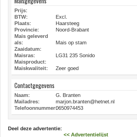
Maisgegevens
Prijs:
BTW:
Excl.
Plaats:
Haarsteeg
Provincie:
Noord-Brabant
Mais geleverd
als:
Mais op stam
Zaaidatum:
Maisras:
LG31 235 Sonido
Maisproduct:
Maiskwaliteit:
Zeer goed
Contactgegevens
Naam:
G. Branten
Mailadres:
marjon.branten@hetnet.nl
Telefoonnummer:
0650974453
Deel deze advertentie:
<< Advertentielijst