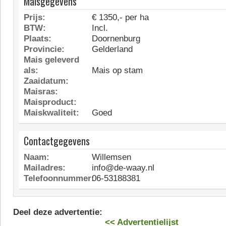
Maisgegevens
Prijs:
€ 1350,- per ha
BTW:
Incl.
Plaats:
Doornenburg
Provincie:
Gelderland
Mais geleverd
als:
Mais op stam
Zaaidatum:
Maisras:
Maisproduct:
Maiskwaliteit:
Goed
Contactgegevens
Naam:
Willemsen
Mailadres:
info@de-waay.nl
Telefoonnummer:
06-53188381
Deel deze advertentie:
<< Advertentielijst