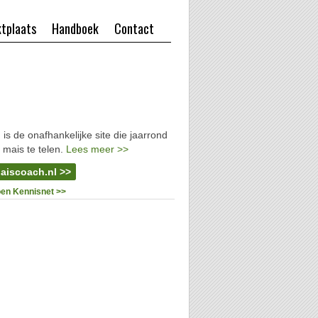
tplaats
Handboek
Contact
l
is de onafhankelijke site die jaarrond
 mais te telen.
Lees meer >>
aiscoach.nl >>
oen Kennisnet >>