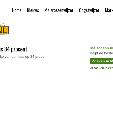
Home
Nieuws
Maisrassenwijzer
Oogstwijzer
Mark
is 34 procent
Maiscoach.n
helpt de beste
lte van de mais op 34 procent.
Zoeken in M
of
zoeken in Gr